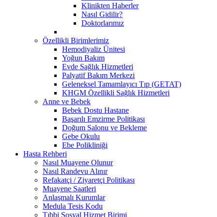
Klinikten Haberler
Nasıl Gidilir?
Doktorlarımız
Özellikli Birimlerimiz
Hemodiyaliz Ünitesi
Yoğun Bakım
Evde Sağlık Hizmetleri
Palyatif Bakım Merkezi
Geleneksel Tamamlayıcı Tıp (GETAT)
KHGM Özellikli Sağlık Hizmetleri
Anne ve Bebek
Bebek Dostu Hastane
Başarılı Emzirme Politikası
Doğum Salonu ve Bekleme
Gebe Okulu
Ebe Polikliniği
Hasta Rehberi
Nasıl Muayene Olunur
Nasıl Randevu Alınır
Refakatçi / Ziyaretçi Politikası
Muayene Saatleri
Anlaşmalı Kurumlar
Medula Tesis Kodu
Tıbbi Sosyal Hizmet Birimi