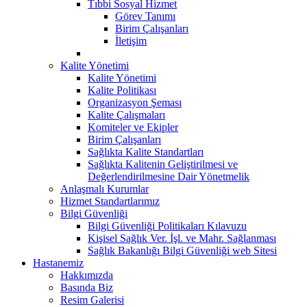
Tıbbi Sosyal Hizmet
Görev Tanımı
Birim Çalışanları
İletişim
Kalite Yönetimi
Kalite Yönetimi
Kalite Politikası
Organizasyon Şeması
Kalite Çalışmaları
Komiteler ve Ekipler
Birim Çalışanları
Sağlıkta Kalite Standartları
Sağlıkta Kalitenin Geliştirilmesi ve
Değerlendirilmesine Dair Yönetmelik
Anlaşmalı Kurumlar
Hizmet Standartlarımız
Bilgi Güvenliği
Bilgi Güvenliği Politikaları Kılavuzu
Kişisel Sağlık Ver. İşl. ve Mahr. Sağlanması
Sağlık Bakanlığı Bilgi Güvenliği web Sitesi
Hastanemiz
Hakkımızda
Basında Biz
Resim Galerisi