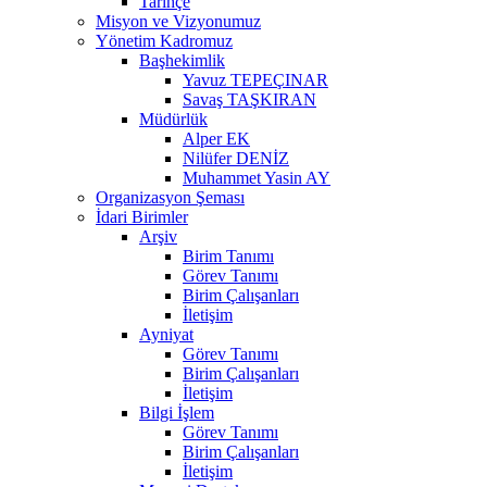
Tarihçe
Misyon ve Vizyonumuz
Yönetim Kadromuz
Başhekimlik
Yavuz TEPEÇINAR
Savaş TAŞKIRAN
Müdürlük
Alper EK
Nilüfer DENİZ
Muhammet Yasin AY
Organizasyon Şeması
İdari Birimler
Arşiv
Birim Tanımı
Görev Tanımı
Birim Çalışanları
İletişim
Ayniyat
Görev Tanımı
Birim Çalışanları
İletişim
Bilgi İşlem
Görev Tanımı
Birim Çalışanları
İletişim