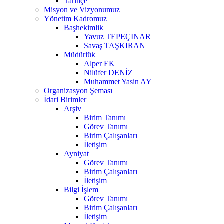
Tarihçe
Misyon ve Vizyonumuz
Yönetim Kadromuz
Başhekimlik
Yavuz TEPEÇINAR
Savaş TAŞKIRAN
Müdürlük
Alper EK
Nilüfer DENİZ
Muhammet Yasin AY
Organizasyon Şeması
İdari Birimler
Arşiv
Birim Tanımı
Görev Tanımı
Birim Çalışanları
İletişim
Ayniyat
Görev Tanımı
Birim Çalışanları
İletişim
Bilgi İşlem
Görev Tanımı
Birim Çalışanları
İletişim