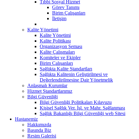
Tıbbi Sosyal Hizmet
Görev Tanımı
Birim Çalışanları
İletişim
Kalite Yönetimi
Kalite Yönetimi
Kalite Politikası
Organizasyon Şeması
Kalite Çalışmaları
Komiteler ve Ekipler
Birim Çalışanları
Sağlıkta Kalite Standartları
Sağlıkta Kalitenin Geliştirilmesi ve
Değerlendirilmesine Dair Yönetmelik
Anlaşmalı Kurumlar
Hizmet Standartlarımız
Bilgi Güvenliği
Bilgi Güvenliği Politikaları Kılavuzu
Kişisel Sağlık Ver. İşl. ve Mahr. Sağlanması
Sağlık Bakanlığı Bilgi Güvenliği web Sitesi
Hastanemiz
Hakkımızda
Basında Biz
Resim Galerisi