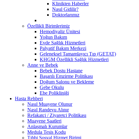
Klinikten Haberler
Nasıl Gidilir?
Doktorlarımız
Özellikli Birimlerimiz
Hemodiyaliz Ünitesi
Yoğun Bakım
Evde Sağlık Hizmetleri
Palyatif Bakım Merkezi
Geleneksel Tamamlayıcı Tıp (GETAT)
KHGM Özellikli Sağlık Hizmetleri
Anne ve Bebek
Bebek Dostu Hastane
Başarılı Emzirme Politikası
Doğum Salonu ve Bekleme
Gebe Okulu
Ebe Polikliniği
Hasta Rehberi
Nasıl Muayene Olunur
Nasıl Randevu Alınır
Refakatçi / Ziyaretçi Politikası
Muayene Saatleri
Anlaşmalı Kurumlar
Medula Tesis Kodu
Tıbbi Sosyal Hizmet Birimi