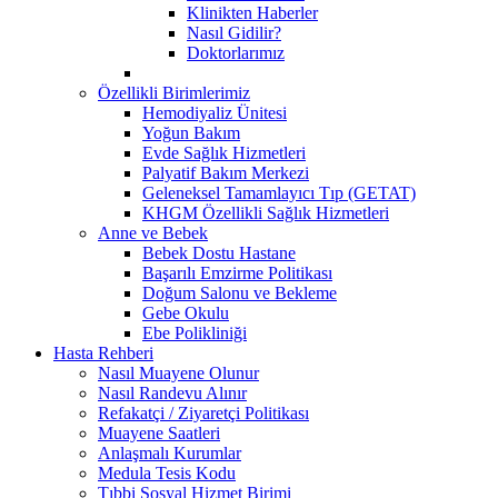
Klinikten Haberler
Nasıl Gidilir?
Doktorlarımız
Özellikli Birimlerimiz
Hemodiyaliz Ünitesi
Yoğun Bakım
Evde Sağlık Hizmetleri
Palyatif Bakım Merkezi
Geleneksel Tamamlayıcı Tıp (GETAT)
KHGM Özellikli Sağlık Hizmetleri
Anne ve Bebek
Bebek Dostu Hastane
Başarılı Emzirme Politikası
Doğum Salonu ve Bekleme
Gebe Okulu
Ebe Polikliniği
Hasta Rehberi
Nasıl Muayene Olunur
Nasıl Randevu Alınır
Refakatçi / Ziyaretçi Politikası
Muayene Saatleri
Anlaşmalı Kurumlar
Medula Tesis Kodu
Tıbbi Sosyal Hizmet Birimi