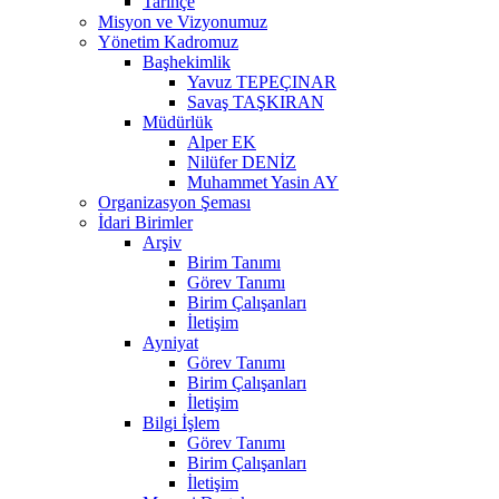
Tarihçe
Misyon ve Vizyonumuz
Yönetim Kadromuz
Başhekimlik
Yavuz TEPEÇINAR
Savaş TAŞKIRAN
Müdürlük
Alper EK
Nilüfer DENİZ
Muhammet Yasin AY
Organizasyon Şeması
İdari Birimler
Arşiv
Birim Tanımı
Görev Tanımı
Birim Çalışanları
İletişim
Ayniyat
Görev Tanımı
Birim Çalışanları
İletişim
Bilgi İşlem
Görev Tanımı
Birim Çalışanları
İletişim