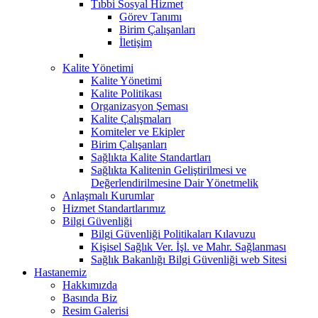
Tıbbi Sosyal Hizmet
Görev Tanımı
Birim Çalışanları
İletişim
Kalite Yönetimi
Kalite Yönetimi
Kalite Politikası
Organizasyon Şeması
Kalite Çalışmaları
Komiteler ve Ekipler
Birim Çalışanları
Sağlıkta Kalite Standartları
Sağlıkta Kalitenin Geliştirilmesi ve
Değerlendirilmesine Dair Yönetmelik
Anlaşmalı Kurumlar
Hizmet Standartlarımız
Bilgi Güvenliği
Bilgi Güvenliği Politikaları Kılavuzu
Kişisel Sağlık Ver. İşl. ve Mahr. Sağlanması
Sağlık Bakanlığı Bilgi Güvenliği web Sitesi
Hastanemiz
Hakkımızda
Basında Biz
Resim Galerisi