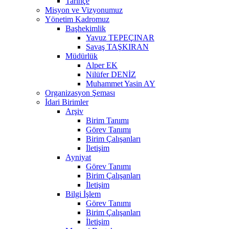
Tarihçe
Misyon ve Vizyonumuz
Yönetim Kadromuz
Başhekimlik
Yavuz TEPEÇINAR
Savaş TAŞKIRAN
Müdürlük
Alper EK
Nilüfer DENİZ
Muhammet Yasin AY
Organizasyon Şeması
İdari Birimler
Arşiv
Birim Tanımı
Görev Tanımı
Birim Çalışanları
İletişim
Ayniyat
Görev Tanımı
Birim Çalışanları
İletişim
Bilgi İşlem
Görev Tanımı
Birim Çalışanları
İletişim