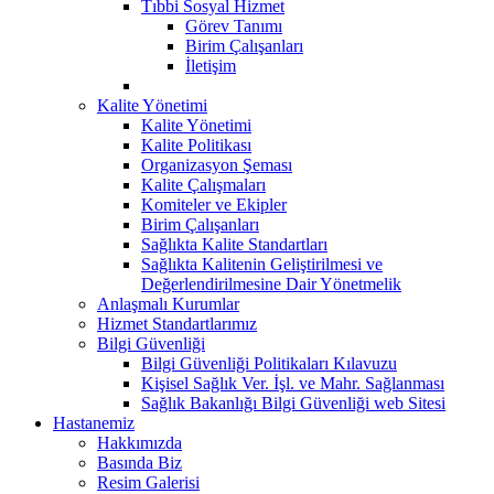
Tıbbi Sosyal Hizmet
Görev Tanımı
Birim Çalışanları
İletişim
Kalite Yönetimi
Kalite Yönetimi
Kalite Politikası
Organizasyon Şeması
Kalite Çalışmaları
Komiteler ve Ekipler
Birim Çalışanları
Sağlıkta Kalite Standartları
Sağlıkta Kalitenin Geliştirilmesi ve
Değerlendirilmesine Dair Yönetmelik
Anlaşmalı Kurumlar
Hizmet Standartlarımız
Bilgi Güvenliği
Bilgi Güvenliği Politikaları Kılavuzu
Kişisel Sağlık Ver. İşl. ve Mahr. Sağlanması
Sağlık Bakanlığı Bilgi Güvenliği web Sitesi
Hastanemiz
Hakkımızda
Basında Biz
Resim Galerisi