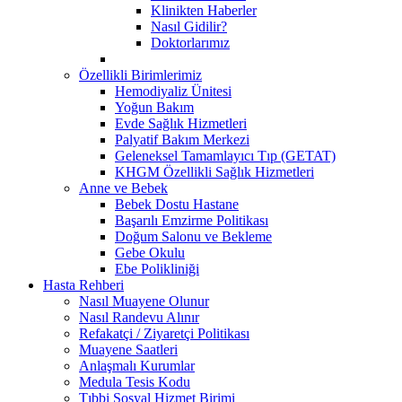
Klinikten Haberler
Nasıl Gidilir?
Doktorlarımız
Özellikli Birimlerimiz
Hemodiyaliz Ünitesi
Yoğun Bakım
Evde Sağlık Hizmetleri
Palyatif Bakım Merkezi
Geleneksel Tamamlayıcı Tıp (GETAT)
KHGM Özellikli Sağlık Hizmetleri
Anne ve Bebek
Bebek Dostu Hastane
Başarılı Emzirme Politikası
Doğum Salonu ve Bekleme
Gebe Okulu
Ebe Polikliniği
Hasta Rehberi
Nasıl Muayene Olunur
Nasıl Randevu Alınır
Refakatçi / Ziyaretçi Politikası
Muayene Saatleri
Anlaşmalı Kurumlar
Medula Tesis Kodu
Tıbbi Sosyal Hizmet Birimi