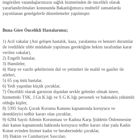
öngörülen vatandaşlarımızın sağlık hizmetinden de öncelikli olarak
yararlandırılmaları konusunda Bakanlığımızca muhtelif zamanlarda
yayımlanan genelgelerle düzenlemeler yapılmıştır.
Buna Göre Öncelikli Hastalarımız;
1) Acil vakalar (Ani gelişen hastalık, kaza, yaralanma ve benzeri durumlar
ile ivedilikle tıbbi müdahale yapılması gerektiğine hekim tarafından karar
verilen vakalar),
2) Engelli hastalar,
3) Hamileler,
4) Harp ve vazife şehitlerinin dul ve yetimleri ile malül ve gaziler ile
aileleri,
5) 65 yaş üstü hastalar,
6) Yedi yaşından küçük çocuklar,
7) Öncelikli olarak garnizon dışından sevkle gelenler olmak üzere,
hizmetteki TSK, J.Gn.K.lığı ve S.G.K.lığı personeli ve bakmakla yükümlü
olduğu kişiler,
8) 5395 Sayılı Çocuk Koruma Kanunu kapsamında koruyucu ve
destekleyici tedbir kararı olan çocuklar,
9) 6284 Sayılı Ailenin Korunması ve Kadına Karşı Şiddetin Önlenmesine
dair kanun kapsamında hakkında koruyucu tedbir kararı olan yada Kadın
Konut evinden hizmet kadın ve beraberindeki çocuklar,
10) Hakim ve Cumhuriyet Savcıları.