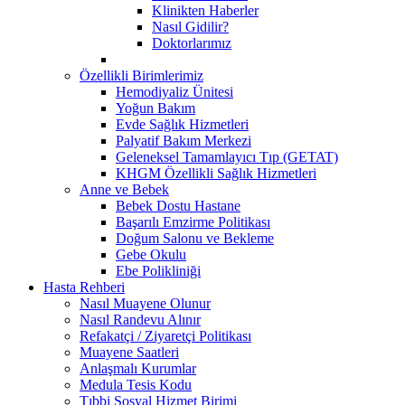
Klinikten Haberler
Nasıl Gidilir?
Doktorlarımız
Özellikli Birimlerimiz
Hemodiyaliz Ünitesi
Yoğun Bakım
Evde Sağlık Hizmetleri
Palyatif Bakım Merkezi
Geleneksel Tamamlayıcı Tıp (GETAT)
KHGM Özellikli Sağlık Hizmetleri
Anne ve Bebek
Bebek Dostu Hastane
Başarılı Emzirme Politikası
Doğum Salonu ve Bekleme
Gebe Okulu
Ebe Polikliniği
Hasta Rehberi
Nasıl Muayene Olunur
Nasıl Randevu Alınır
Refakatçi / Ziyaretçi Politikası
Muayene Saatleri
Anlaşmalı Kurumlar
Medula Tesis Kodu
Tıbbi Sosyal Hizmet Birimi