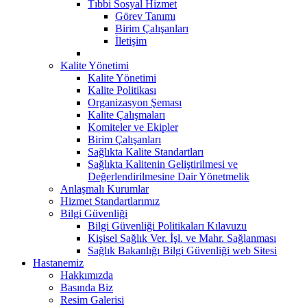
Tıbbi Sosyal Hizmet
Görev Tanımı
Birim Çalışanları
İletişim
Kalite Yönetimi
Kalite Yönetimi
Kalite Politikası
Organizasyon Şeması
Kalite Çalışmaları
Komiteler ve Ekipler
Birim Çalışanları
Sağlıkta Kalite Standartları
Sağlıkta Kalitenin Geliştirilmesi ve
Değerlendirilmesine Dair Yönetmelik
Anlaşmalı Kurumlar
Hizmet Standartlarımız
Bilgi Güvenliği
Bilgi Güvenliği Politikaları Kılavuzu
Kişisel Sağlık Ver. İşl. ve Mahr. Sağlanması
Sağlık Bakanlığı Bilgi Güvenliği web Sitesi
Hastanemiz
Hakkımızda
Basında Biz
Resim Galerisi