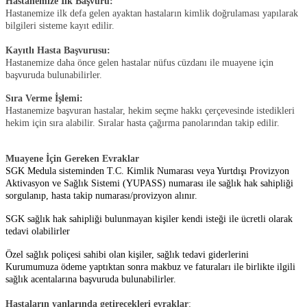
Hastanemize İlk Başvuru:
Hastanemize ilk defa gelen ayaktan hastaların kimlik doğrulaması yapılarak
bilgileri sisteme kayıt edilir.
Kayıtlı Hasta Başvurusu:
Hastanemize daha önce gelen hastalar nüfus cüzdanı ile muayene için
başvuruda bulunabilirler.
Sıra Verme İşlemi:
Hastanemize başvuran hastalar, hekim seçme hakkı çerçevesinde istedikleri
hekim için sıra alabilir. Sıralar hasta çağırma panolarından takip edilir.
Muayene İçin Gereken Evraklar
SGK Medula sisteminden T.C. Kimlik Numarası veya Yurtdışı Provizyon
Aktivasyon ve Sağlık Sistemi (YUPASS) numarası ile sağlık hak sahipliği
sorgulanıp, hasta takip numarası/provizyon alınır.
SGK sağlık hak sahipliği bulunmayan kişiler kendi isteği ile ücretli olarak
tedavi olabilirler
Özel sağlık poliçesi sahibi olan kişiler, sağlık tedavi giderlerini
Kurumumuza ödeme yaptıktan sonra makbuz ve faturaları ile birlikte ilgili
sağlık acentalarına başvuruda bulunabilirler.
Hastaların yanlarında getirecekleri evraklar
;