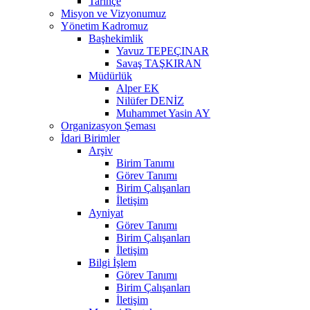
Tarihçe
Misyon ve Vizyonumuz
Yönetim Kadromuz
Başhekimlik
Yavuz TEPEÇINAR
Savaş TAŞKIRAN
Müdürlük
Alper EK
Nilüfer DENİZ
Muhammet Yasin AY
Organizasyon Şeması
İdari Birimler
Arşiv
Birim Tanımı
Görev Tanımı
Birim Çalışanları
İletişim
Ayniyat
Görev Tanımı
Birim Çalışanları
İletişim
Bilgi İşlem
Görev Tanımı
Birim Çalışanları
İletişim