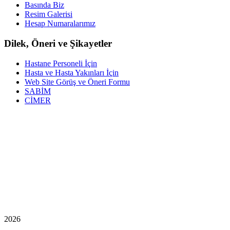
Basında Biz
Resim Galerisi
Hesap Numaralarımız
Dilek, Öneri ve Şikayetler
Hastane Personeli İçin
Hasta ve Hasta Yakınları İçin
Web Site Görüş ve Öneri Formu
SABİM
CİMER
2026