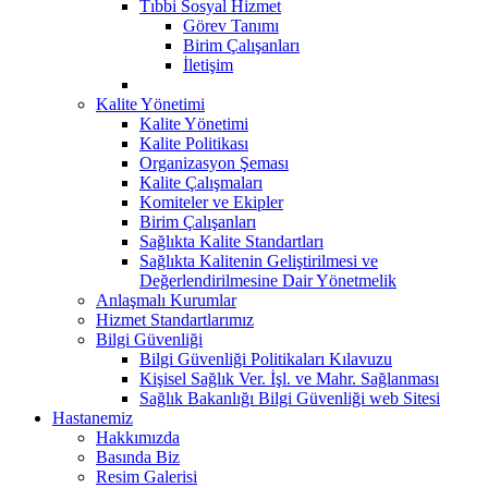
Tıbbi Sosyal Hizmet
Görev Tanımı
Birim Çalışanları
İletişim
Kalite Yönetimi
Kalite Yönetimi
Kalite Politikası
Organizasyon Şeması
Kalite Çalışmaları
Komiteler ve Ekipler
Birim Çalışanları
Sağlıkta Kalite Standartları
Sağlıkta Kalitenin Geliştirilmesi ve
Değerlendirilmesine Dair Yönetmelik
Anlaşmalı Kurumlar
Hizmet Standartlarımız
Bilgi Güvenliği
Bilgi Güvenliği Politikaları Kılavuzu
Kişisel Sağlık Ver. İşl. ve Mahr. Sağlanması
Sağlık Bakanlığı Bilgi Güvenliği web Sitesi
Hastanemiz
Hakkımızda
Basında Biz
Resim Galerisi