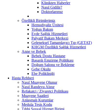
Klinikten Haberler
Nasıl Gidilir?
Doktorlarımız
Özellikli Birimlerimiz
Hemodiyaliz Ünitesi
Yoğun Bakım
Evde Sağlık Hizmetleri
Palyatif Bakım Merkezi
Geleneksel Tamamlayıcı Tıp (GETAT)
KHGM Özellikli Sağlık Hizmetleri
Anne ve Bebek
Bebek Dostu Hastane
Başarılı Emzirme Politikası
Doğum Salonu ve Bekleme
Gebe Okulu
Ebe Polikliniği
Hasta Rehberi
Nasıl Muayene Olunur
Nasıl Randevu Alınır
Refakatçi / Ziyaretçi Politikası
Muayene Saatleri
Anlaşmalı Kurumlar
Medula Tesis Kodu
Tıbbi Sosyal Hizmet Birimi