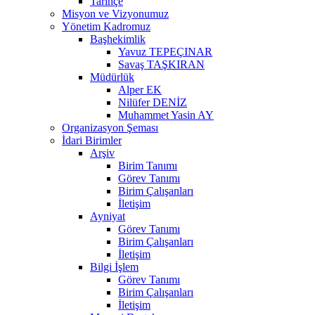
Tarihçe
Misyon ve Vizyonumuz
Yönetim Kadromuz
Başhekimlik
Yavuz TEPEÇINAR
Savaş TAŞKIRAN
Müdürlük
Alper EK
Nilüfer DENİZ
Muhammet Yasin AY
Organizasyon Şeması
İdari Birimler
Arşiv
Birim Tanımı
Görev Tanımı
Birim Çalışanları
İletişim
Ayniyat
Görev Tanımı
Birim Çalışanları
İletişim
Bilgi İşlem
Görev Tanımı
Birim Çalışanları
İletişim