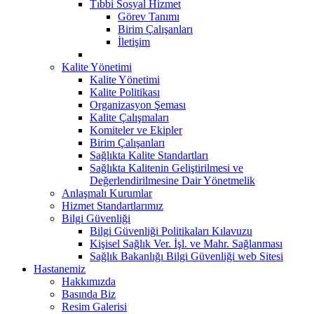
Tıbbi Sosyal Hizmet
Görev Tanımı
Birim Çalışanları
İletişim
Kalite Yönetimi
Kalite Yönetimi
Kalite Politikası
Organizasyon Şeması
Kalite Çalışmaları
Komiteler ve Ekipler
Birim Çalışanları
Sağlıkta Kalite Standartları
Sağlıkta Kalitenin Geliştirilmesi ve
Değerlendirilmesine Dair Yönetmelik
Anlaşmalı Kurumlar
Hizmet Standartlarımız
Bilgi Güvenliği
Bilgi Güvenliği Politikaları Kılavuzu
Kişisel Sağlık Ver. İşl. ve Mahr. Sağlanması
Sağlık Bakanlığı Bilgi Güvenliği web Sitesi
Hastanemiz
Hakkımızda
Basında Biz
Resim Galerisi