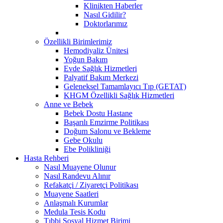
Klinikten Haberler
Nasıl Gidilir?
Doktorlarımız
Özellikli Birimlerimiz
Hemodiyaliz Ünitesi
Yoğun Bakım
Evde Sağlık Hizmetleri
Palyatif Bakım Merkezi
Geleneksel Tamamlayıcı Tıp (GETAT)
KHGM Özellikli Sağlık Hizmetleri
Anne ve Bebek
Bebek Dostu Hastane
Başarılı Emzirme Politikası
Doğum Salonu ve Bekleme
Gebe Okulu
Ebe Polikliniği
Hasta Rehberi
Nasıl Muayene Olunur
Nasıl Randevu Alınır
Refakatçi / Ziyaretçi Politikası
Muayene Saatleri
Anlaşmalı Kurumlar
Medula Tesis Kodu
Tıbbi Sosyal Hizmet Birimi