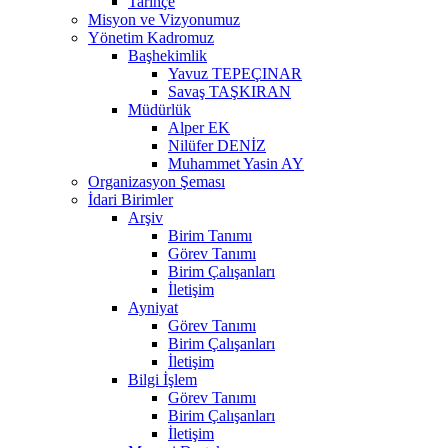
Tarihçe
Misyon ve Vizyonumuz
Yönetim Kadromuz
Başhekimlik
Yavuz TEPEÇINAR
Savaş TAŞKIRAN
Müdürlük
Alper EK
Nilüfer DENİZ
Muhammet Yasin AY
Organizasyon Şeması
İdari Birimler
Arşiv
Birim Tanımı
Görev Tanımı
Birim Çalışanları
İletişim
Ayniyat
Görev Tanımı
Birim Çalışanları
İletişim
Bilgi İşlem
Görev Tanımı
Birim Çalışanları
İletişim